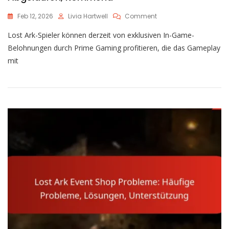
On
Feb 12, 2026
Livia Hartwell
Comment
Lost
Lost Ark-Spieler können derzeit von exklusiven In-Game-
Ark
Prime
Belohnungen durch Prime Gaming profitieren, die das Gameplay
Gaming
mit
Angebote:
Neu,
Abgelaufen,
Kommend