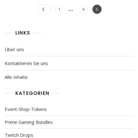
Belohnungen:
Posts
…
Haustiere,
Page
Page
Page
1
4
5
Reittiere,
pagination
Gegenstandskisten
LINKS
Über uns
Kontaktieren Sie uns
Alle Inhalte
KATEGORIEN
Event-Shop-Tokens
Prime Gaming Bundles
Twitch Drops