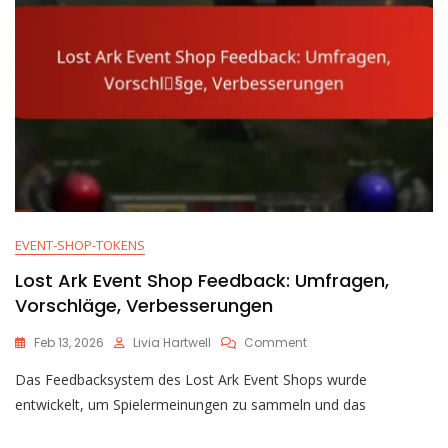
EVENT-SHOP-TOKENS
Lost Ark Event Shop Feedback: Umfragen,
Vorschläge, Verbesserungen
On
Feb 13, 2026
Livia Hartwell
Comment
Lost
Das Feedbacksystem des Lost Ark Event Shops wurde
Ark
Event
entwickelt, um Spielermeinungen zu sammeln und das
Shop
Feedback: