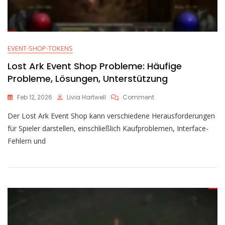
EVENT-SHOP-TOKENS
Lost Ark Event Shop Probleme: Häufige
Probleme, Lösungen, Unterstützung
On
Feb 12, 2026
Livia Hartwell
Comment
Lost
Der Lost Ark Event Shop kann verschiedene Herausforderungen
Ark
Event
für Spieler darstellen, einschließlich Kaufproblemen, Interface-
Shop
Fehlern und
Probleme:
Häufige
Probleme,
Lösungen,
Unterstützung