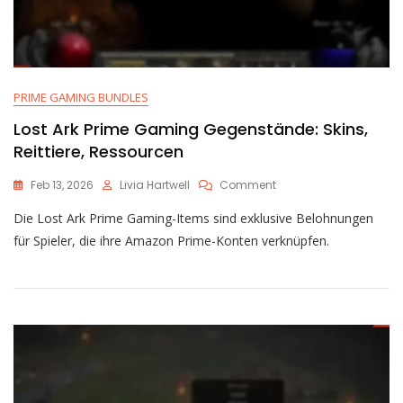
PRIME GAMING BUNDLES
Lost Ark Prime Gaming Gegenstände: Skins,
Reittiere, Ressourcen
On
Feb 13, 2026
Livia Hartwell
Comment
Lost
Die Lost Ark Prime Gaming-Items sind exklusive Belohnungen
Ark
Prime
für Spieler, die ihre Amazon Prime-Konten verknüpfen.
Gaming
Gegenstände:
Skins,
Reittiere,
Ressourcen