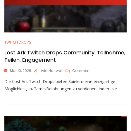
TWITCH DROPS
Lost Ark Twitch Drops Community: Teilnahme,
Teilen, Engagement
On
Mar 10, 2026
Livia Hartwell
Comment
Lost
Die Lost Ark Twitch Drops bieten Spielern eine einzigartige
Ark
Twitch
Möglichkeit, In-Game-Belohnungen zu verdienen, indem sie
Drops
Community:
Teilnahme,
Teilen,
Engagement