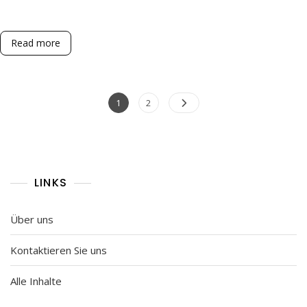
Vorschläge,
Verbesserungen
Read more
Posts
Page
Page
1
2
pagination
LINKS
Über uns
Kontaktieren Sie uns
Alle Inhalte