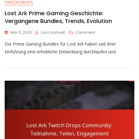
TWITCH DROPS
Lost Ark Prime Gaming Geschichte:
Vergangene Bundles, Trends, Evolution
On
Mar 11, 2026
Livia Hartwell
Comment
Lost
Die Prime Gaming-Bundles für Lost Ark haben seit ihrer
Ark
Prime
Einführung eine erhebliche Entwicklung durchlaufen und
Gaming
Geschichte:
Vergangene
Bundles,
Trends,
Evolution