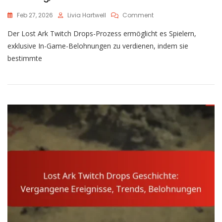
On
Feb 27, 2026
Livia Hartwell
Comment
Lost
Der Lost Ark Twitch Drops-Prozess ermöglicht es Spielern,
Ark
Twitch
exklusive In-Game-Belohnungen zu verdienen, indem sie
Drops
bestimmte
Prozess:
Verknüpfung,
Einlösung,
Fehlersuche