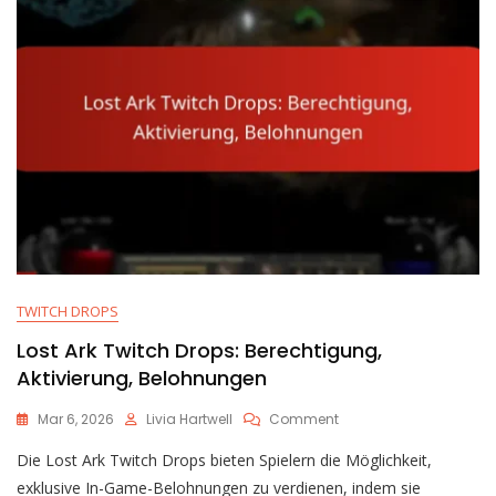
TWITCH DROPS
Lost Ark Twitch Drops: Berechtigung,
Aktivierung, Belohnungen
On
Mar 6, 2026
Livia Hartwell
Comment
Lost
Die Lost Ark Twitch Drops bieten Spielern die Möglichkeit,
Ark
Twitch
exklusive In-Game-Belohnungen zu verdienen, indem sie