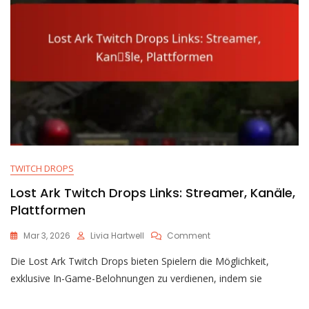
TWITCH DROPS
Lost Ark Twitch Drops Links: Streamer, Kanäle,
Plattformen
On
Mar 3, 2026
Livia Hartwell
Comment
Lost
Die Lost Ark Twitch Drops bieten Spielern die Möglichkeit,
Ark
Twitch
exklusive In-Game-Belohnungen zu verdienen, indem sie
Drops
Links: