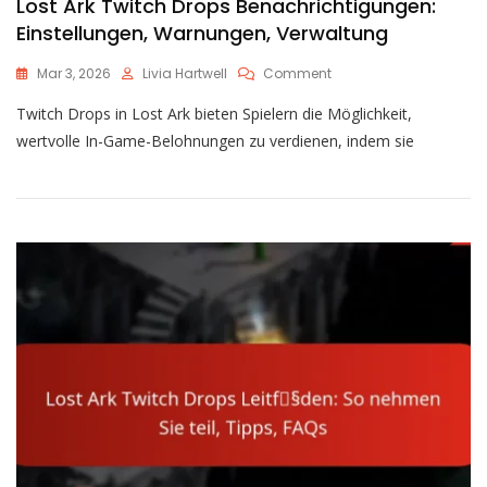
Lost Ark Twitch Drops Benachrichtigungen:
Einstellungen, Warnungen, Verwaltung
On
Mar 3, 2026
Livia Hartwell
Comment
Lost
Twitch Drops in Lost Ark bieten Spielern die Möglichkeit,
Ark
Twitch
wertvolle In-Game-Belohnungen zu verdienen, indem sie
Drops
Benachrichtigungen:
Einstellungen,
Warnungen,
Verwaltung