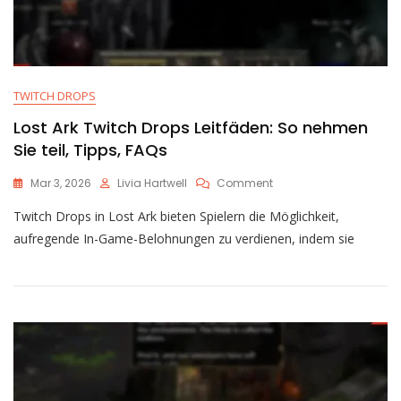
TWITCH DROPS
Lost Ark Twitch Drops Leitfäden: So nehmen
Sie teil, Tipps, FAQs
On
Mar 3, 2026
Livia Hartwell
Comment
Lost
Twitch Drops in Lost Ark bieten Spielern die Möglichkeit,
Ark
Twitch
aufregende In-Game-Belohnungen zu verdienen, indem sie
Drops
Leitfäden:
So
Nehmen
Sie
Teil,
Tipps,
FAQs