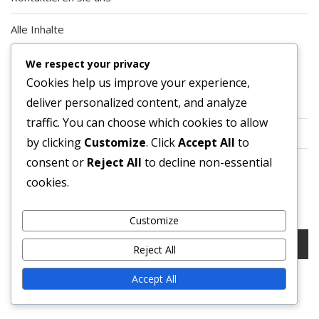
Alle Inhalte
We respect your privacy
KATEGORIEN
Cookies help us improve your experience,
deliver personalized content, and analyze
Event-Shop-Tokens
traffic. You can choose which cookies to allow
Prime Gaming Bundles
by clicking
Customize
. Click
Accept All
to
consent or
Reject All
to decline non-essential
Twitch Drops
cookies.
SUCHE
Customize
Search
Reject All
for:
Accept All
NEUESTE BEITRÄGE