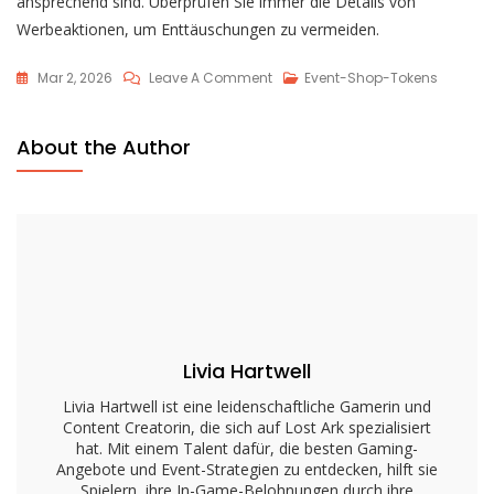
ansprechend sind. Überprüfen Sie immer die Details von
Werbeaktionen, um Enttäuschungen zu vermeiden.
On
Mar 2, 2026
Leave A Comment
Event-Shop-Tokens
Lost
Ark
About the Author
Event
Shop
Tokens
Geschichte:
Vergangene
Ereignisse,
Trends,
Belohnungen
Livia Hartwell
Livia Hartwell ist eine leidenschaftliche Gamerin und
Content Creatorin, die sich auf Lost Ark spezialisiert
hat. Mit einem Talent dafür, die besten Gaming-
Angebote und Event-Strategien zu entdecken, hilft sie
Spielern, ihre In-Game-Belohnungen durch ihre