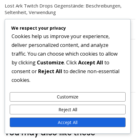
Lost Ark Twitch Drops Gegenstände: Beschreibungen,
Seltenheit, Verwendung
Lost Ark Prime Gaming Bundle: Inhalte, Verfügbarkeit,
We respect your privacy
Einlösung
Cookies help us improve your experience,
deliver personalized content, and analyze
Lost Ark Prime Gaming Geschichte: Vergangene Bundles,
Trends, Evolution
traffic. You can choose which cookies to allow
by clicking
Customize
. Click
Accept All
to
ARCHIV
consent or
Reject All
to decline non-essential
cookies.
March 2026
Customize
February 2026
Reject All
Accept All
You may also like these