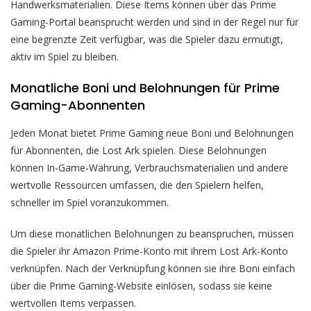
Handwerksmaterialien. Diese Items können über das Prime
Gaming-Portal beansprucht werden und sind in der Regel nur für
eine begrenzte Zeit verfügbar, was die Spieler dazu ermutigt,
aktiv im Spiel zu bleiben.
Monatliche Boni und Belohnungen für Prime
Gaming-Abonnenten
Jeden Monat bietet Prime Gaming neue Boni und Belohnungen
für Abonnenten, die Lost Ark spielen. Diese Belohnungen
können In-Game-Währung, Verbrauchsmaterialien und andere
wertvolle Ressourcen umfassen, die den Spielern helfen,
schneller im Spiel voranzukommen.
Um diese monatlichen Belohnungen zu beanspruchen, müssen
die Spieler ihr Amazon Prime-Konto mit ihrem Lost Ark-Konto
verknüpfen. Nach der Verknüpfung können sie ihre Boni einfach
über die Prime Gaming-Website einlösen, sodass sie keine
wertvollen Items verpassen.