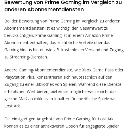
Bewertung von Prime Gaming im Vergleich zu
anderen Abonnementdiensten
Bei der Bewertung von Prime Gaming im Vergleich zu anderen
Abonnementdiensten ist es wichtig, den Gesamtwert zu
berücksichtigen. Prime Gaming ist in einem Amazon Prime-
Abonnement enthalten, das zusätzliche Vorteile über das
Gaming hinaus bietet, wie z.B. kostenlosen Versand und Zugang
zu Streaming-Diensten.
Andere Gaming-Abonnementdienste, wie Xbox Game Pass oder
PlayStation Plus, konzentrieren sich hauptsächlich auf den
Zugang zu einer Bibliothek von Spielen. Während diese Dienste
erheblichen Wert bieten, bieten sie möglicherweise nicht das
gleiche Maß an exklusiven Inhalten für spezifische Spiele wie
Lost Ark.
Die einzigartigen Angebote von Prime Gaming für Lost Ark
können es zu einer attraktiveren Option für engagierte Spieler