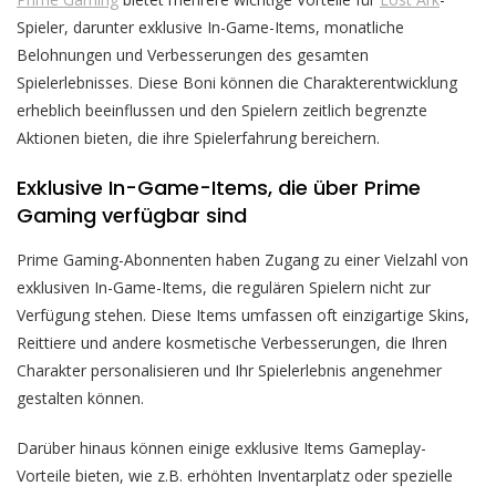
Spieler, darunter exklusive In-Game-Items, monatliche
Belohnungen und Verbesserungen des gesamten
Spielerlebnisses. Diese Boni können die Charakterentwicklung
erheblich beeinflussen und den Spielern zeitlich begrenzte
Aktionen bieten, die ihre Spielerfahrung bereichern.
Exklusive In-Game-Items, die über Prime
Gaming verfügbar sind
Prime Gaming-Abonnenten haben Zugang zu einer Vielzahl von
exklusiven In-Game-Items, die regulären Spielern nicht zur
Verfügung stehen. Diese Items umfassen oft einzigartige Skins,
Reittiere und andere kosmetische Verbesserungen, die Ihren
Charakter personalisieren und Ihr Spielerlebnis angenehmer
gestalten können.
Darüber hinaus können einige exklusive Items Gameplay-
Vorteile bieten, wie z.B. erhöhten Inventarplatz oder spezielle