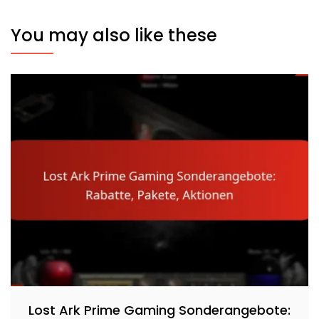
You may also like these
Lost Ark Prime Gaming Sonderangebote: