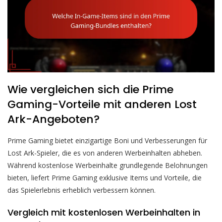
Wie vergleichen sich die Prime
Gaming-Vorteile mit anderen Lost
Ark-Angeboten?
Prime Gaming bietet einzigartige Boni und Verbesserungen für
Lost Ark-Spieler, die es von anderen Werbeinhalten abheben.
Während kostenlose Werbeinhalte grundlegende Belohnungen
bieten, liefert Prime Gaming exklusive Items und Vorteile, die
das Spielerlebnis erheblich verbessern können.
Vergleich mit kostenlosen Werbeinhalten in