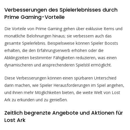
Verbesserungen des Spielerlebnisses durch
Prime Gaming-Vorteile
Die Vorteile von Prime Gaming gehen über exklusive Items und
monatliche Belohnungen hinaus; sie verbessern auch das
gesamte Spielerlebnis. Beispielsweise können Spieler Boosts
erhalten, die den Erfahrungserwerb erhöhen oder die
Abklingzeiten bestimmter Fähigkeiten reduzieren, was einen
dynamischeren und ansprechenderen Spielstil ermöglicht.
Diese Verbesserungen können einen spürbaren Unterschied
darin machen, wie Spieler Herausforderungen im Spiel angehen,
und ihnen mehr Möglichkeiten bieten, die weite Welt von Lost
Ark zu erkunden und zu genießen.
Zeitlich begrenzte Angebote und Aktionen für
Lost Ark