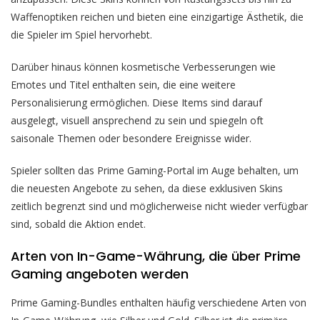
Waffenoptiken reichen und bieten eine einzigartige Ästhetik, die
die Spieler im Spiel hervorhebt.
Darüber hinaus können kosmetische Verbesserungen wie
Emotes und Titel enthalten sein, die eine weitere
Personalisierung ermöglichen. Diese Items sind darauf
ausgelegt, visuell ansprechend zu sein und spiegeln oft
saisonale Themen oder besondere Ereignisse wider.
Spieler sollten das Prime Gaming-Portal im Auge behalten, um
die neuesten Angebote zu sehen, da diese exklusiven Skins
zeitlich begrenzt sind und möglicherweise nicht wieder verfügbar
sind, sobald die Aktion endet.
Arten von In-Game-Währung, die über Prime
Gaming angeboten werden
Prime Gaming-Bundles enthalten häufig verschiedene Arten von