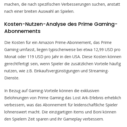
machen, die nach spezifischen Verbesserungen suchen, anstatt
nach einer breiten Auswahl an Spielen.
Kosten-Nutzen-Analyse des Prime Gaming-
Abonnements
Die Kosten für ein Amazon Prime-Abonnement, das Prime
Gaming umfasst, liegen typischerweise bei etwa 12,99 USD pro
Monat oder 119 USD pro Jahr in den USA. Diese Kosten können
gerechtfertigt sein, wenn Spieler die zusätzlichen Vorteile häufig
nutzen, wie z.B. Einkaufsvergünstigungen und Streaming-
Dienste.
In Bezug auf Gaming-Vorteile können die exklusiven
Belohnungen von Prime Gaming das Lost Ark-Erlebnis erheblich
verbessern, was das Abonnement für leidenschaftliche Spieler
lohnenswert macht. Die einzigartigen Items und Boni können
den Spielern Zeit sparen und ihr Gameplay verbessern.