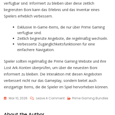
verfügbar sind. Informiert zu bleiben über diese zeitlich
begrenzten Boni kann das Erlebnis und das Inventar eines
Spielers erheblich verbessern.
Exklusive In-Game-Items, die nur über Prime Gaming
verfügbar sind.
Zeitlich begrenzte Angebote, die regelmäßig wechseln.
Verbesserte Zugänglichkeitsfunktionen für eine
einfachere Navigation.
Spieler sollten regelmäßig die Prime Gaming-Website und ihre
Lost Ark-Konten überprüfen, um über die neuesten Boni
informiert zu bleiben. Die Interaktion mit diesen Angeboten
verbessert nicht nur das Gameplay, sondern bietet auch
einzigartige Items, die die Spieler im Spiel hervorheben können.
On
Mar 10, 2026
Leave A Comment
Prime Gaming Bundles
Lost
Ark
About the Author